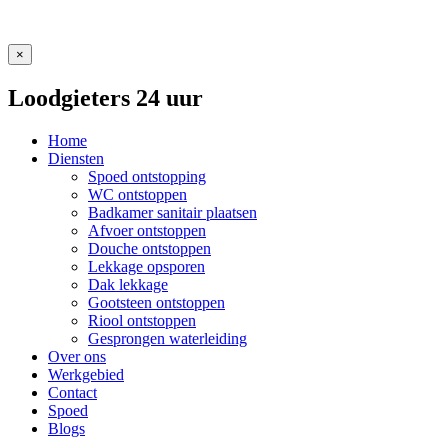
×
Loodgieters 24 uur
Home
Diensten
Spoed ontstopping
WC ontstoppen
Badkamer sanitair plaatsen
Afvoer ontstoppen
Douche ontstoppen
Lekkage opsporen
Dak lekkage
Gootsteen ontstoppen
Riool ontstoppen
Gesprongen waterleiding
Over ons
Werkgebied
Contact
Spoed
Blogs