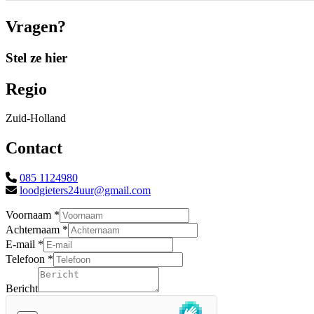
Vragen?
Stel ze hier
Regio
Zuid-Holland
Contact
085 1124980
loodgieters24uur@gmail.com
Voornaam
*
Achternaam
*
E-
E-mail
*
mail
Telefoon
*
Voornaam
Achternaam
Bericht