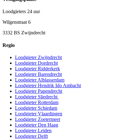
Loodgieters 24 uur
Wilgenstraat 6
3332 BS Zwijndrecht
Regio
Loodgieter Zwijndrecht
Loodgieter Dordrecht
Loodgieter Ridderkerk
Loodgieter Barendrecht
Loodgieter Alblasserdam
Loodgieter Hendrik Ido Ambacht
Loodgieter Papendrecht
Loodgieter Sliedrecht
Loodgieter Rotterdam
Loodgieter Schiedam
Loodgieter Vlaardingen
Loodgieter Zoetermeer
Loodgieter Den Haag
Loodgieter Leiden
Loodgieter Delft